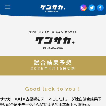
試合結果予想
2025年4月16日更新
Good luck to you！
サッカー×AI×占星術
をテーマにした
Jリーグ
独自試合結果予
想。試合結果データからAIによる的中率向上へ邁進中。