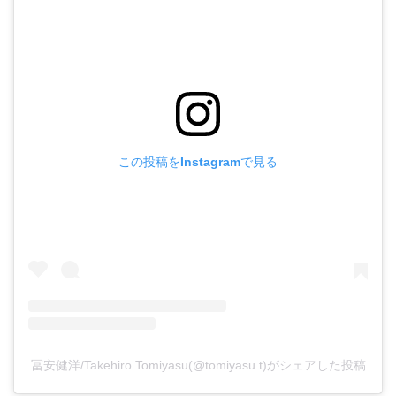
この投稿をInstagramで見る
冨安健洋/Takehiro Tomiyasu(@tomiyasu.t)がシェアした投稿