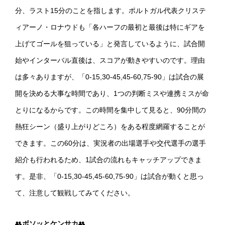
分、ラスト15分のことを指します。ポルトガル代表クリステ
ィアーノ・ロナウドも「各ハーフの最初と最後は特にギアを
上げてゴールを狙っている」と発言しているように、試合開
始やインターバル直後は、スコアが動きやすいのです。理由
は多々ありますが、「0-15,30-45,45-60,75-90」は試合の展
開を決める大事な時間であり、1つの判断ミスや連携ミスが命
とりになるからです。この時間を集中して見ると、90分間の
熱狂シーン（盛り上がりどころ）をある程度網羅することが
できます。この60分は、実況者の出場選手や交代選手の選手
紹介も行われるため、1試合の流れもキャッチアップできま
す。是非、「0-15,30-45,45-60,75-90」は試合が動くと思っ
て、注意して観戦してみてください。
👥
ボソッとケンサカ
👥