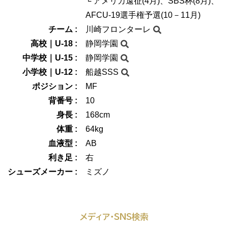
└ アメリカ遠征(4月)、SBS杯(8月)、
AFCU-19選手権予選(10－11月)
チーム :
川崎フロンターレ
高校｜U-18 :
静岡学園
中学校｜U-15 :
静岡学園
小学校｜U-12 :
船越SSS
ポジション :
MF
背番号 :
10
身長 :
168cm
体重 :
64kg
血液型 :
AB
利き足 :
右
シューズメーカー :
ミズノ
メディア・SNS検索