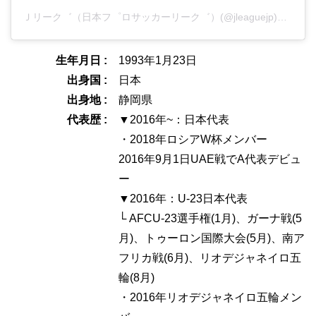
Ｊリーク゛（日本フ゜ロサッカーリーク゛）(@jleaguejp)がシェアした投稿
生年月日 :
1993年1月23日
出身国 :
日本
出身地 :
静岡県
代表歴 :
▼2016年~：日本代表
・2018年ロシアW杯メンバー
2016年9月1日UAE戦でA代表デビュ
ー
▼2016年：U-23日本代表
└ AFCU-23選手権(1月)、ガーナ戦(5
月)、トゥーロン国際大会(5月)、南ア
フリカ戦(6月)、リオデジャネイロ五
輪(8月)
・2016年リオデジャネイロ五輪メン