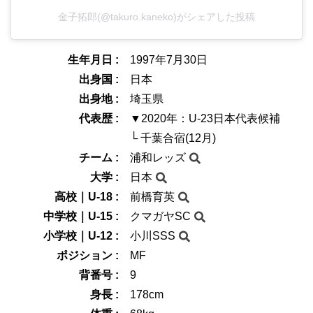
金子拓郎(@takuro.kaneko)がシェアした投稿
生年月日 :
1997年7月30日
出身国 :
日本
出身地 :
埼玉県
代表歴 :
▼2020年：U-23日本代表候補
└ 千葉合宿(12月)
チーム :
浦和レッズ
大学 :
日本
高校｜U-18 :
前橋育英
中学校｜U-15 :
クマガヤSC
小学校｜U-12 :
小川SSS
ポジション :
MF
背番号 :
9
身長 :
178cm