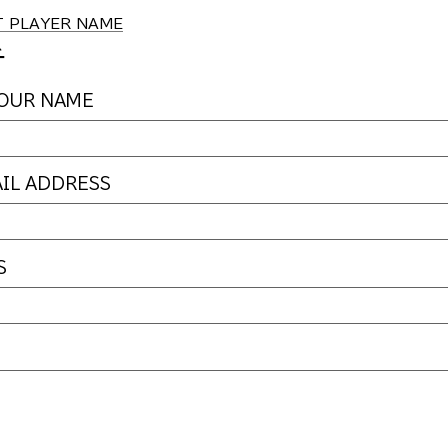
PLAYER NAME
チ
UR NAME
L ADDRESS
S