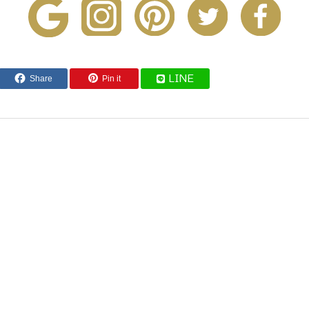
Share
Pin it
LINE