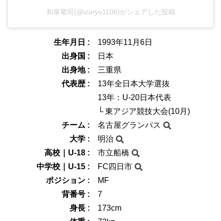
和泉竜司(@izuryu1106)がシェアした投稿
生年月日 :
1993年11月6日
出身国 :
日本
出身地 :
三重県
代表歴 :
13年全日本大学選抜
13年：U-20日本代表
└ 東アジア競技大会(10月)
チーム :
名古屋グランパス
大学 :
明治
高校｜U-18 :
市立船橋
中学校｜U-15 :
FC四日市
ポジション :
MF
背番号 :
7
身長 :
173cm