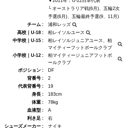
▼2011年：U-22日本代表
└ オーストラリア戦(6月)、五輪2次
予選(6月)、五輪最終予選(9、11月)
チーム :
浦和レッズ
高校｜U-18 :
柏レイソルユース
中学校｜U-15 :
柏レイソルジュニアユース、柏
マイティーフットボールクラブ
小学校｜U-12 :
柏マイティージュニアフットボ
ールクラブ
ポジション :
DF
背番号 :
2
代表背番号 :
19
身長 :
183cm
体重 :
78kg
血液型 :
A
利き足 :
右
シューズメーカー :
ナイキ