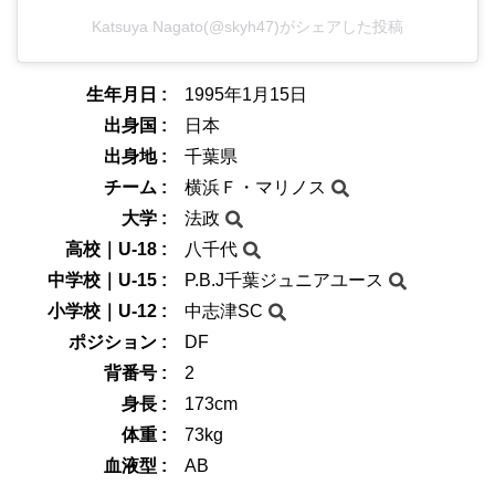
Katsuya Nagato(@skyh47)がシェアした投稿
生年月日 :
1995年1月15日
出身国 :
日本
出身地 :
千葉県
チーム :
横浜Ｆ・マリノス
大学 :
法政
高校｜U-18 :
八千代
中学校｜U-15 :
P.B.J千葉ジュニアユース
小学校｜U-12 :
中志津SC
ポジション :
DF
背番号 :
2
身長 :
173cm
体重 :
73kg
血液型 :
AB