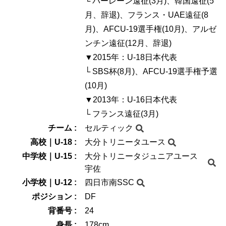
└ バーレーン遠征(3月)、韓国遠征(5
月、辞退)、フランス・UAE遠征(8
月)、AFCU-19選手権(10月)、アルゼ
ンチン遠征(12月、辞退)
▼2015年：U-18日本代表
└ SBS杯(8月)、AFCU-19選手権予選
(10月)
▼2013年：U-16日本代表
└ フランス遠征(3月)
チーム :
セルティック
高校｜U-18 :
大分トリニータユース
中学校｜U-15 :
大分トリニータジュニアユース
宇佐
小学校｜U-12 :
四日市南SSC
ポジション :
DF
背番号 :
24
身長 :
178cm