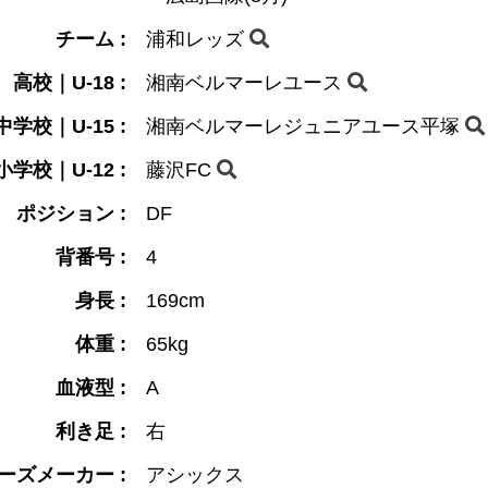
チーム :
浦和レッズ
高校｜U-18 :
湘南ベルマーレユース
中学校｜U-15 :
湘南ベルマーレジュニアユース平塚
小学校｜U-12 :
藤沢FC
ポジション :
DF
背番号 :
4
身長 :
169cm
体重 :
65kg
血液型 :
A
利き足 :
右
ーズメーカー :
アシックス