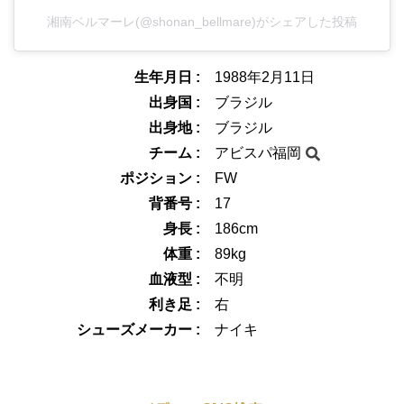
湘南ベルマーレ(@shonan_bellmare)がシェアした投稿
生年月日 :
1988年2月11日
出身国 :
ブラジル
出身地 :
ブラジル
チーム :
アビスパ福岡
ポジション :
FW
背番号 :
17
身長 :
186cm
体重 :
89kg
血液型 :
不明
利き足 :
右
シューズメーカー :
ナイキ