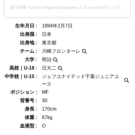
瀬川祐輔 Yusuke Segawa(@segawa.r.18.yusuke)がシェアした投稿
生年月日 :
1994年2月7日
出身国 :
日本
出身地 :
東京都
チーム :
川崎フロンターレ
大学 :
明治
高校｜U-18 :
日大二
中学校｜U-15 :
ジェフユナイテッド千葉ジュニアユ
ース
ポジション :
MF
背番号 :
30
身長 :
170cm
体重 :
67kg
血液型 :
O