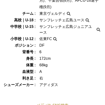
月)、千葉合宿(8月)、AFCU-16選手
権(9月)
チーム :
東京ヴェルディ
高校｜U-18 :
サンフレッチェ広島ユース
中学校｜U-15 :
サンフレッチェ広島ジュニアユ
ース
小学校｜U-12 :
佐東FC
ポジション :
DF
背番号 :
6
身長 :
172cm
体重 :
68kg
血液型 :
A
利き足 :
右
シューズメーカー :
アディダス