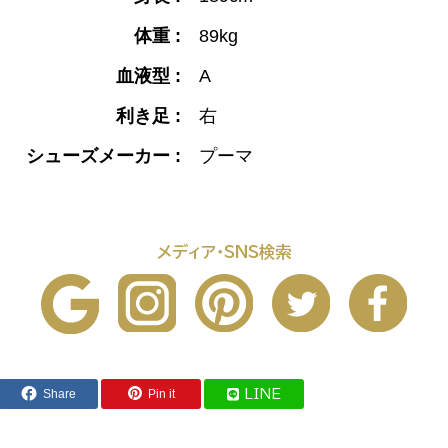
体重 :
89kg
血液型 :
A
利き足 :
右
シューズメーカー :
プーマ
メディア・SNS検索
Share
Pin it
LINE