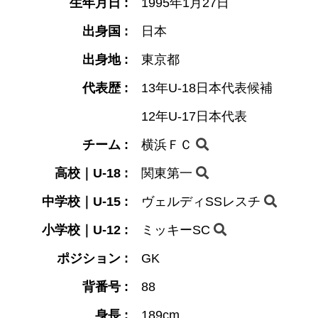
生年月日 :
1995年1月27日
出身国 :
日本
出身地 :
東京都
代表歴 :
13年U-18日本代表候補
12年U-17日本代表
チーム :
横浜ＦＣ
高校｜U-18 :
関東第一
中学校｜U-15 :
ヴェルディSSレスチ
小学校｜U-12 :
ミッキーSC
ポジション :
GK
背番号 :
88
身長 :
189cm