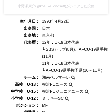
小野瀬康介(@kosuke_onose8)がシェアした投稿
生年月日 :
1993年4月22日
出身国 :
日本
出身地 :
東京都
代表歴 :
12年：U-19日本代表
└ SBSカップ(8月)、AFCU-19選手権
(11月)
11年：U-18日本代表
└ AFCU-19選手権予選(10－11月)
チーム :
湘南ベルマーレ
高校｜U-18 :
横浜FCユース
中学校｜U-15 :
横浜FCジュニアユース
小学校｜U-12 :
ミッキーSC
ポジション :
MF