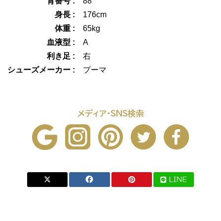
背番号 :
88
身長 :
176cm
体重 :
65kg
血液型 :
A
利き足 :
右
シューズメーカー :
プーマ
メディア・SNS検索
LINE