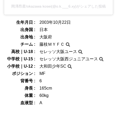
岡澤昂星/okazawa kosei(@o.k.___6.xy)がシェアした投稿
生年月日 :
2003年10月22日
出身国 :
日本
出身地 :
大阪府
チーム :
藤枝ＭＹＦＣ
高校｜U-18 :
セレッソ大阪ユース
中学校｜U-15 :
セレッソ大阪西ジュニアユース
小学校｜U-12 :
大和田少年SC
ポジション :
MF
背番号 :
6
身長 :
165cm
体重 :
60kg
血液型 :
A