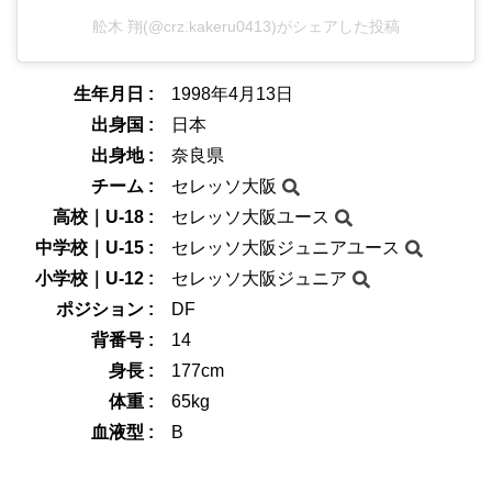
舩木 翔(@crz.kakeru0413)がシェアした投稿
生年月日 :
1998年4月13日
出身国 :
日本
出身地 :
奈良県
チーム :
セレッソ大阪
高校｜U-18 :
セレッソ大阪ユース
中学校｜U-15 :
セレッソ大阪ジュニアユース
小学校｜U-12 :
セレッソ大阪ジュニア
ポジション :
DF
背番号 :
14
身長 :
177cm
体重 :
65kg
血液型 :
B