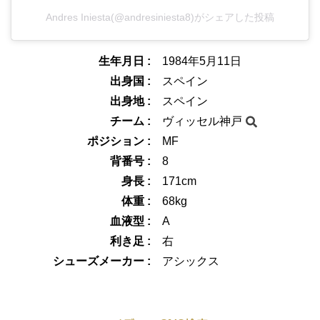
Andres Iniesta(@andresiniesta8)がシェアした投稿
生年月日 :
1984年5月11日
出身国 :
スペイン
出身地 :
スペイン
チーム :
ヴィッセル神戸
ポジション :
MF
背番号 :
8
身長 :
171cm
体重 :
68kg
血液型 :
A
利き足 :
右
シューズメーカー :
アシックス