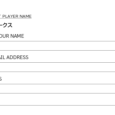
PLAYER NAME
ークス
UR NAME
L ADDRESS
S