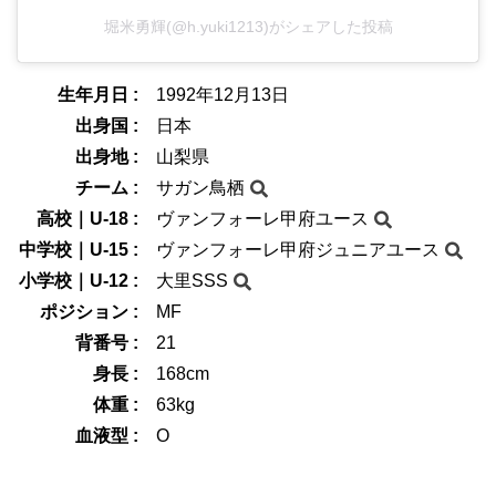
堀米勇輝(@h.yuki1213)がシェアした投稿
生年月日 :
1992年12月13日
出身国 :
日本
出身地 :
山梨県
チーム :
サガン鳥栖
高校｜U-18 :
ヴァンフォーレ甲府ユース
中学校｜U-15 :
ヴァンフォーレ甲府ジュニアユース
小学校｜U-12 :
大里SSS
ポジション :
MF
背番号 :
21
身長 :
168cm
体重 :
63kg
血液型 :
O