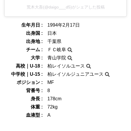
荒木大吾(@daigo___d5)がシェアした投稿
生年月日 :
1994年2月17日
出身国 :
日本
出身地 :
千葉県
チーム :
ＦＣ岐阜
大学 :
青山学院
高校｜U-18 :
柏レイソルユース
中学校｜U-15 :
柏レイソルジュニアユース
ポジション :
MF
背番号 :
8
身長 :
178cm
体重 :
72kg
血液型 :
A