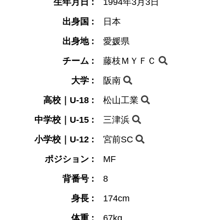
生年月日 :
1994年3月3日
出身国 :
日本
出身地 :
愛媛県
チーム :
藤枝ＭＹＦＣ
大学 :
阪南
高校｜U-18 :
松山工業
中学校｜U-15 :
三津浜
小学校｜U-12 :
宮前SC
ポジション :
MF
背番号 :
8
身長 :
174cm
体重 :
67kg