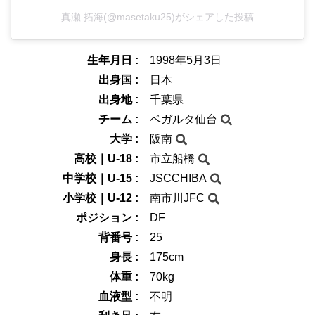
真瀬 拓海(@masetaku25)がシェアした投稿
生年月日 :
1998年5月3日
出身国 :
日本
出身地 :
千葉県
チーム :
ベガルタ仙台
大学 :
阪南
高校｜U-18 :
市立船橋
中学校｜U-15 :
JSCCHIBA
小学校｜U-12 :
南市川JFC
ポジション :
DF
背番号 :
25
身長 :
175cm
体重 :
70kg
血液型 :
不明