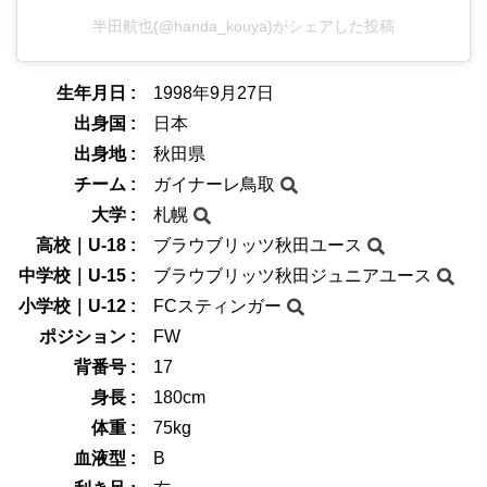
半田航也(@handa_kouya)がシェアした投稿
生年月日 :
1998年9月27日
出身国 :
日本
出身地 :
秋田県
チーム :
ガイナーレ鳥取
大学 :
札幌
高校｜U-18 :
ブラウブリッツ秋田ユース
中学校｜U-15 :
ブラウブリッツ秋田ジュニアユース
小学校｜U-12 :
FCスティンガー
ポジション :
FW
背番号 :
17
身長 :
180cm
体重 :
75kg
血液型 :
B