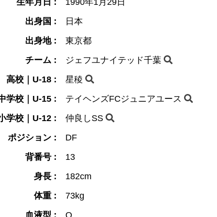
生年月日 :
1990年1月29日
出身国 :
日本
出身地 :
東京都
チーム :
ジェフユナイテッド千葉
高校｜U-18 :
星稜
中学校｜U-15 :
テイヘンズFCジュニアユース
小学校｜U-12 :
仲良しSS
ポジション :
DF
背番号 :
13
身長 :
182cm
体重 :
73kg
血液型 :
O