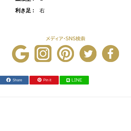
利き足 :
右
メディア・SNS検索
Share
Pin it
LINE