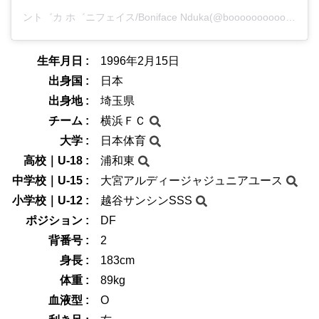
ント゛カ ホ゛ニフェイス/Boniface Nduka(@booooooooooooni)がシェアした投稿
生年月日 :
1996年2月15日
出身国 :
日本
出身地 :
埼玉県
チーム :
横浜ＦＣ
大学 :
日本体育
高校｜U-18 :
浦和東
中学校｜U-15 :
大宮アルディージャジュニアユース
小学校｜U-12 :
越谷サンシンSSS
ポジション :
DF
背番号 :
2
身長 :
183cm
体重 :
89kg
血液型 :
O