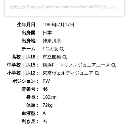
福元友哉/Tomoya Fukumoto(@tomoyafootball0717)がシェアした投稿
生年月日 :
1999年7月17日
出身国 :
日本
出身地 :
神奈川県
チーム :
FC大阪
高校｜U-18 :
市立船橋
中学校｜U-15 :
横浜F・マリノスジュニアユース
小学校｜U-12 :
東京ヴェルディジュニア
ポジション :
FW
背番号 :
46
身長 :
182cm
体重 :
72kg
血液型 :
A
利き足 :
右