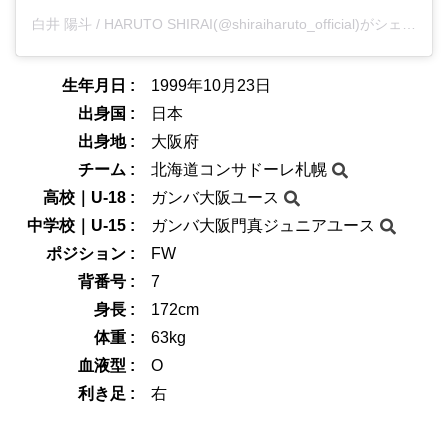
白井 陽斗 / HARUTO SHIRAI(@shiraiharuto_official)がシェアした投稿
生年月日 :
1999年10月23日
出身国 :
日本
出身地 :
大阪府
チーム :
北海道コンサドーレ札幌
高校｜U-18 :
ガンバ大阪ユース
中学校｜U-15 :
ガンバ大阪門真ジュニアユース
ポジション :
FW
背番号 :
7
身長 :
172cm
体重 :
63kg
血液型 :
O
利き足 :
右