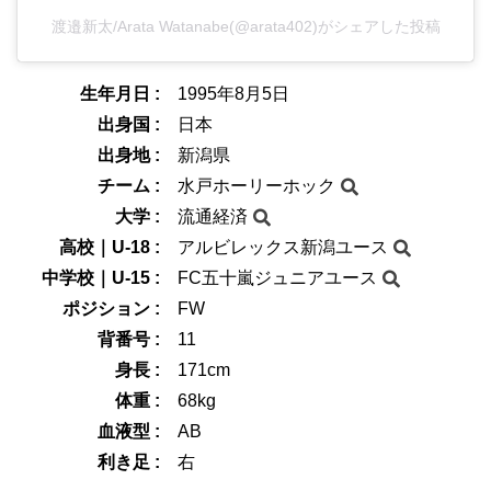
渡邉新太/Arata Watanabe(@arata402)がシェアした投稿
生年月日 :
1995年8月5日
出身国 :
日本
出身地 :
新潟県
チーム :
水戸ホーリーホック
大学 :
流通経済
高校｜U-18 :
アルビレックス新潟ユース
中学校｜U-15 :
FC五十嵐ジュニアユース
ポジション :
FW
背番号 :
11
身長 :
171cm
体重 :
68kg
血液型 :
AB
利き足 :
右