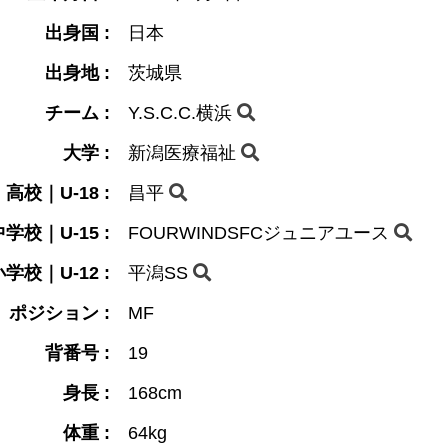
出身国 :
日本
出身地 :
茨城県
チーム :
Y.S.C.C.横浜
大学 :
新潟医療福祉
高校｜U-18 :
昌平
学校｜U-15 :
FOURWINDSFCジュニアユース
学校｜U-12 :
平潟SS
ポジション :
MF
背番号 :
19
身長 :
168cm
体重 :
64kg