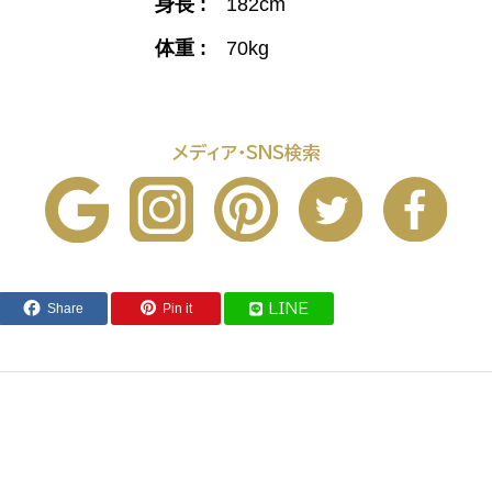
身長 :
182cm
体重 :
70kg
メディア・SNS検索
Share
Pin it
LINE